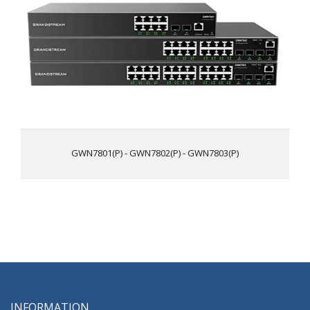
8/16/24 portas Gigabit Ethernet e 2/4 portas Gigabit SFP
Controle de energia inteligente para suportar a
alocação dinâmica de energia PoE/PoE+ por porta para
os modelos PoE
Suporta a implementação em redes IPv6 e IPv4
Oferece vinculação quaternária de IP, MAC, VLAN e
porta; inspeção ARP, IP Source Guard, proteção DoS,
segurança de porta e DHCP snooping
Controlador integrado para gerenciar o switch; GDMS
Networking e GWN Manager, a plataforma de
gerenciamento de Wi-Fi na nuvem e no local da
GWN7801(P) - GWN7802(P) - GWN7803(P)
Grandstream, e o roteador da série GWN
A QoS integrada permite a priorização do tráfego de
rede
INFORMATION