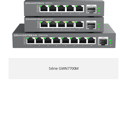
3 modelos - GWN7700M, GWN7700MP e GWN7701M
5 e 8 portas de cobre multigigabit fornecem
conectividade de 100/1000/2500 Mbps
Uma porta de fibra SFP+ com conectividade de 1 Gigabit
ou 10 Gigabit
Indicadores LED; por porta: Link/Atividade/Velocidade
Por dispositivo: Alimentação
Auto MDI/MDIX crossover para todas as portas
Silencioso: sem ventilador
Controle de tempestades Broadcast/Multicast/Unicast
(fixo para 100 Mbps) para monitorar os níveis de tráfego
Série GWN7700M
A tecnologia ecológica reduz o consumo de energia
QoS - Suporta prioridade estrita padrão quando
presente
GWN7801(P) - GWN7802(P) - GWN7803(P)