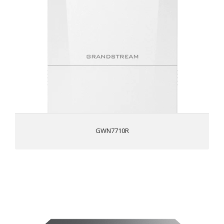
5 portas Gigabit RJ45 (4 portas de saída PoE, 1 porta de
entrada PoE)
Saída PoE passiva IEEE 802.3 at/af ou 24V/48V DC, até
60W na porta 1 e até 30W nas portas 2-4; suporta a
função PoE Watchdog
Porta de fibra SFP para transmissão de longa distância
DHCP Snooping - permite apenas pacotes DHCP de
portas confiáveis para manter seguro o ambiente DHCP
da empresa
Classificação IP66 à prova de poeira e à prova d'água;
ampla faixa de temperatura operacional: -40°C e 60°C
GWN7710R
Suporta configuração local conveniente e inteligente
pela Web, GWN Manager e GDMS Networking
STP/RSTP para garantir a convergência rápida, assegurar
a estabilidade da rede e oferecer equilíbrio de carga e
redundância de links
Série GWN7700M
A QoS integrada permite a priorização do tráfego de
rede