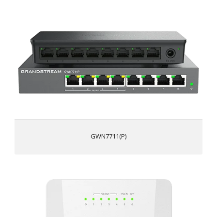
8 portas Gigabit Ethernet
Controle de energia inteligente para suportar a
alocação dinâmica de energia PoE/PoE+ por porta para
os modelos PoE
Suporta detecção de loop, teste de cabo e
espelhamento de porta para localizar rapidamente
falhas na rede
IGMP snooping para melhorar a eficiência do
encaminhamento de multicast
LLDP para descoberta automática, provisionamento e
gerenciamento de dispositivos de endpoint
GWN7711(P)
GDMS Networking e GWN Manager, plataformas de
gerenciamento de rede na nuvem e no local da
Grandstream; controlador incorporado para gerenciar
o switch
Controle de tempestades Broadcast/Multicast/Unicast
GWN7710R
para monitorar os níveis de tráfego
A QoS integrada permite a priorização do tráfego de
rede