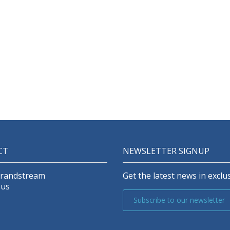
Supporta il filtraggio di
pplicazioni, URL, DNS e contenuti
web per bloccare l'accesso a
contenuti non sicuri.
Il controller integrato può gestire
se stesso e fino a 150 AP GWN;
WN.Cloud offre una piattaforma
di gestione cloud gratuita per un
numero illimitato di router e AP
GWN
CT
NEWSLETTER SIGNUP
Grandstream
Get the latest news in exclus
 us
Subscribe to our newsletter