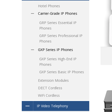
Hotel Phones
Carrier-Grade IP Phones
GRP Series Essential IP
Phones
G
GRP Series Professional IP
Phones
D
GXP Series IP Phones
GXP Series High-End IP
Il
Phones
un
GXP Series Basic IP Phones
Extension Modules
DECT Cordless
WiFi Cordless
in
1
IP Video Telephony
di
il