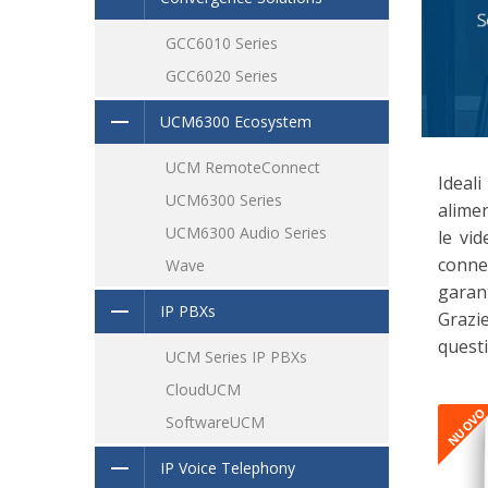
GCC6010 Series
GCC6020 Series
UCM6300 Ecosystem
UCM RemoteConnect
Ideali
UCM6300 Series
alimen
UCM6300 Audio Series
le vi
connet
Wave
garant
IP PBXs
Grazie
questi
UCM Series IP PBXs
CloudUCM
NUOV
SoftwareUCM
IP Voice Telephony