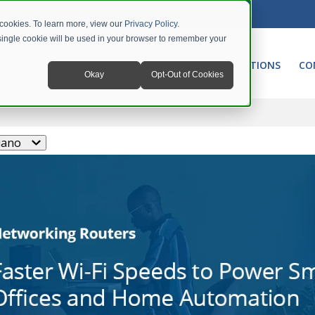
 cookies. To learn more, view our
Privacy Policy
.
A single cookie will be used in your browser to remember your
NETWORKING
UNIFIED COMMUNICATIONS
CO
Okay
Opt-Out of Cookies
liano