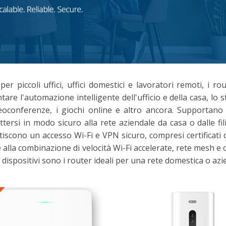
 per piccoli uffici, uffici domestici e lavoratori remoti, i
tare l'automazione intelligente dell'ufficio e della casa, lo 
deoconferenze, i giochi online e altro ancora. Supportano
tersi in modo sicuro alla rete aziendale da casa o dalle filia
iscono un accesso Wi-Fi e VPN sicuro, compresi certificati d
 alla combinazione di velocità Wi-Fi accelerate, rete mesh e 
 dispositivi sono i router ideali per una rete domestica o azie
O
GWN7062E/GWN70
GW
62ET