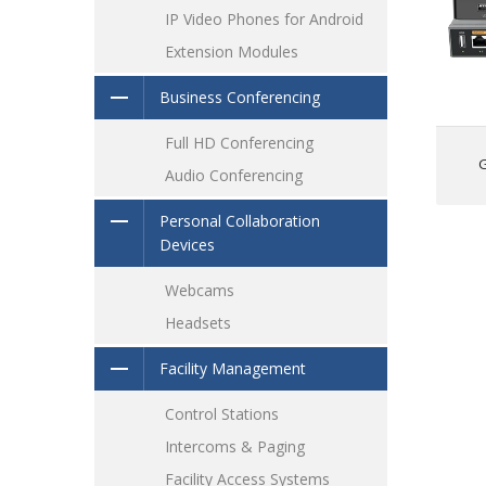
IP Video Phones for Android
I
Extension Modules
S
Business Conferencing
Il
un
Full HD Conferencing
Audio Conferencing
bi
Personal Collaboration
Devices
Webcams
Headsets
Facility Management
Control Stations
Intercoms & Paging
Facility Access Systems