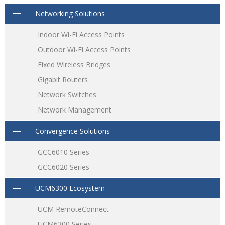
Networking Solutions
Indoor Wi-Fi Access Points
Outdoor Wi-Fi Access Points
Fixed Wireless Bridges
Gigabit Routers
Network Switches
Network Management
Convergence Solutions
GCC6010 Series
GCC6020 Series
UCM6300 Ecosystem
UCM RemoteConnect
UCM6300 Series