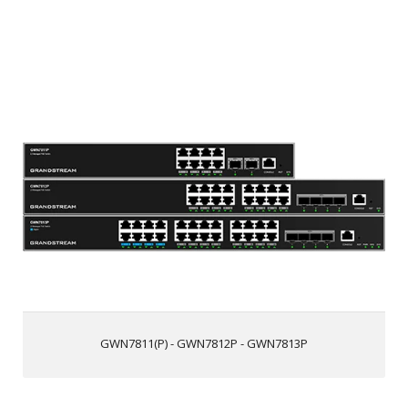
GWN7811(P) - GWN7812P - GWN7813P
8/16/24 portas Gigabit Ethernet e 2/4 portas 10Gigabit
SFP+
Controle de energia inteligente para suportar a alocação
dinâmica de energia PoE/PoE+ por porta para os modelos
PoE; as portas 1-8 no GWN7813P suportam PoE++
Suporta a implementação em redes IPv6 e IPv4
Inspeção ARP, IP Source Guard, proteção DoS, segurança
de porta e DHCP snooping
Controlador integrado para gerenciar o switch, os
roteadores da série GWN, a rede GDMS e o GWN
Manager, a plataforma de gerenciamento de rede local e
GWN7811(P) - GWN7812P - GWN7813P
na nuvem da Grandstream
A QoS integrada permite a priorização do tráfego de rede
Suporta empilhamento para facilitar o gerenciamento em
uma interface e criar backup redundante entre vários