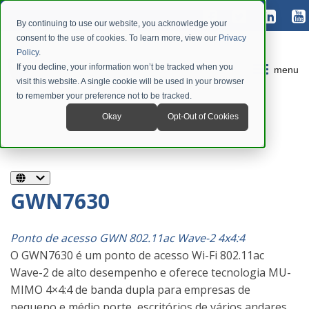
By continuing to use our website, you acknowledge your
consent to the use of cookies. To learn more, view our
Privacy
Policy
.
If you decline, your information won’t be tracked when you
menu
visit this website. A single cookie will be used in your browser
to remember your preference not to be tracked.
Okay
Opt-Out of Cookies
GWN7630
Ponto de acesso GWN
802.11ac Wave-2 4x4:4
O GWN7630 é um ponto de acesso Wi-Fi 802.11ac
Wave-2 de alto desempenho e oferece tecnologia MU-
MIMO 4×4:4 de banda dupla para empresas de
pequeno e médio porte, escritórios de vários andares,