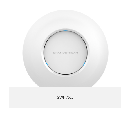
GWN7625
Taxa de transferência sem fio de 2,03 Gbps e 2 portas
com fio de 5GHz 4×4:4 MU-MIMO
Suporta até 200 dispositivos clientes Wi-Fi simultâneos
QoS avançado para garantir o desempenho em tempo
real de aplicativos de baixa latência
Inicialização segura anti-hacking e bloqueio de dados
críticos/controle por meio de assinaturas digitais,
certificado de segurança exclusivo/senha padrão
aleatória por dispositivo
Auto-adaptação de energia mediante detecção
automática de PoE ou PoE+
GWN7625
O controlador incorporado pode gerenciar até 30 APs
locais da série GWN;
O GWN.Cloud oferece gerenciamento ilimitado de APs;
o GWN Manager oferece um controlador de software
baseado no local
GWN7615