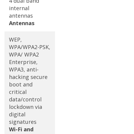
4 dual band
internal
antennas
Antennas
WEP,
WPA/WPA2-PSK,
WPA/ WPA2
Enterprise,
WPA3, anti-
hacking secure
boot and
critical
data/control
lockdown via
digital
signatures
Wi-Fi and