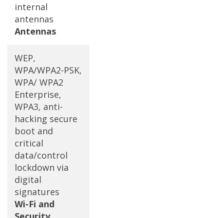
internal
antennas
Antennas
WEP,
WPA/WPA2-PSK,
WPA/ WPA2
Enterprise,
WPA3, anti-
hacking secure
boot and
critical
data/control
lockdown via
digital
signatures
Wi-Fi and
Security