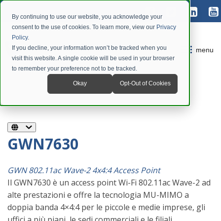
By continuing to use our website, you acknowledge your
consent to the use of cookies. To learn more, view our
Privacy
Policy
.
If you decline, your information won’t be tracked when you
menu
visit this website. A single cookie will be used in your browser
to remember your preference not to be tracked.
Okay
Opt-Out of Cookies
GWN7630
GWN
802.11ac Wave-2 4x4:4
Access Point
Il GWN7630 è un access point Wi-Fi 802.11ac Wave-2 ad
alte prestazioni e offre la tecnologia MU-MIMO a
doppia banda 4×4:4 per le piccole e medie imprese, gli
uffici a più piani, le sedi commerciali e le filiali.