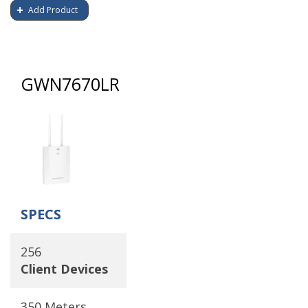
Add Product
GWN7670LR
SPECS
256
Client Devices
350 Meters