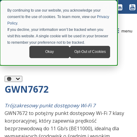
By continuing to use our website, you acknowledge your
consent to the use of cookies. To learn more, view our
Privacy
Policy
.
If you decline, your information won’t be tracked when you
menu
visit this website. A single cookie will be used in your browser
to remember your preference not to be tracked.
Okay
Opt-Out of Cookies
GWN7672
Trójzakresowy punkt dostępowy Wi-Fi 7
GWN7672 to potężny punkt dostępowy Wi-Fi 7 klasy
korporacyjnej, który zapewnia prędkość
bezprzewodową do 11 Gb/s (BE11000), idealną dla
wymagających środowisk o średnim i wysokim