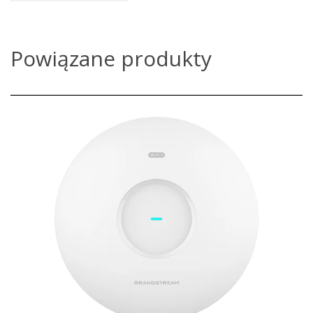
Powiązane produkty
GWN7670
Łączna przepustowość bezprzewodowa 3,6 Gb/s, łączna
przepustowość przewodowa 5 Gb/s
Zintegrowane Wi-Fi 7 i 2x2:2 MIMO z MLO, 4KQAM, MRU,
technologią Preamble Puncturing
Zasięg do 175 metrów
Obsługa 256 jednoczesnych urządzeń klienckich Wi-Fi
Zaawansowany QoS zapewniający wydajność aplikacji o
niskich opóźnieniach w czasie rzeczywistym