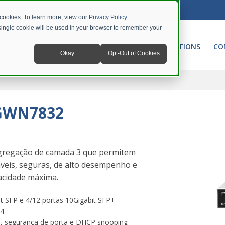
 cookies. To learn more, view our
Privacy Policy
.
A single cookie will be used in your browser to remember your
NETWORKING
UNIFIED COMMUNICATIONS
CO
Okay
Opt-Out of Cookies
 GWN7832
gregação de camada 3 que permitem
veis, seguras, de alto desempenho e
pacidade máxima.
it SFP e 4/12 portas 10Gigabit SFP+
v4
S, segurança de porta e DHCP snooping