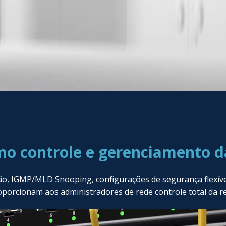
o controle e gerenciamento d
o, IGMP/MLD Snooping, configurações de segurança flexívei
porcionam aos administradores de rede controle total da r