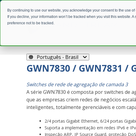
By continuing to use our website, you acknowledge your consent to the use of
If you decline, your information won’t be tracked when you visit this website. 
preference not to be tracked.
Português - Brasil
GWN7830 / GWN7831 /
Switches de rede de agregação de camada 3
A série GWN7830 é composta por switches de a
que as empresas criem redes de negócios escalá
inteligentes, totalmente gerenciáveis e com ca
2/4 portas Gigabit Ethernet, 6/24 portas Gigab
Suporta a implementação em redes IPv6 e IP
Inspeção ARP, IP Source Guard, proteção Do