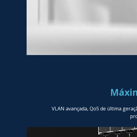
Máxim
VLAN avançada, QoS de última geraçã
pro