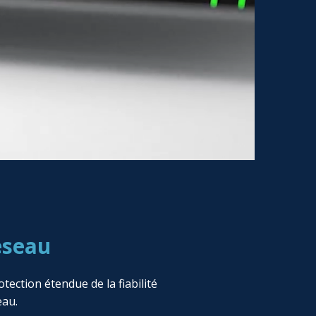
éseau
ection étendue de la fiabilité
eau.