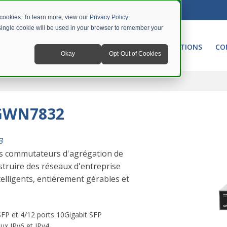
 cookies. To learn more, view our
Privacy Policy
.
A single cookie will be used in your browser to remember your
NETWORKING
UNIFIED COMMUNICATIONS
CO
Okay
Opt-Out of Cookies
 GWN7832
3
s commutateurs d'agrégation de
truire des réseaux d'entreprise
telligents, entièrement gérables et
 SFP et 4/12 ports 10Gigabit SFP
ux IPv6 et IPv4