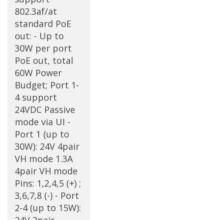
802.3af/at
standard PoE
out: - Up to
30W per port
PoE out, total
60W Power
Budget; Port 1-
4 support
24VDC Passive
mode via UI -
Port 1 (up to
30W): 24V 4pair
VH mode 1.3A
4pair VH mode
Pins: 1,2,4,5 (+) ;
3,6,7,8 (-) - Port
2-4 (up to 15W):