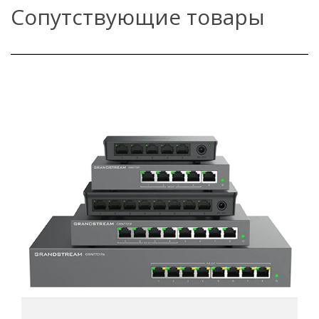
Сопутствующие товары
Серия GWN7700 (P&PA)
5 и 8 гигабитных портов RJ45, 4-портовый выход PoE+
(GWN7700P и GWN7701P), 8-портовый выход PoE+
(GWN7701PA)
Зеленая технология снижает энергопотребление
Светодиодные индикаторы; на порт:
Link/Activity/Speed На устройство: Питание
Автоматический кроссовер MDI/MDIX для всех портов
Совместимость с 802.3 af/at До 30 Вт на каждом порту
(только GWN7700P/GWN7701P/GWN7701PA)
Широковещательный/Мультикастовый/Уникастовый
штормовой контроль (фиксированный до 100 Мбит/