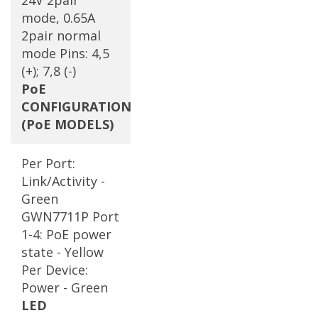
24V 2pair
mode, 0.65A
2pair normal
mode Pins: 4,5
(+); 7,8 (-)
PoE
CONFIGURATION
(PoE MODELS)
Per Port:
Link/Activity -
Green
GWN7711P Port
1-4: PoE power
state - Yellow
Per Device:
Power - Green
LED